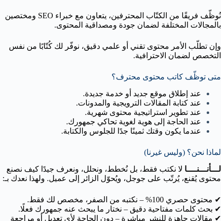
نُوظّف فريقًا من الكتّاب المحترفين، يتعاون مع خبراء SEO ومختصين
بالمجالات المختلفة لضمان جودة ومصداقية المحتوى.
وإن تطلّب الأمر محتوى تقني أو علمي دقيق، نوفّر لك كُتّابًا من نفس
التخصص لضمان الاحترافية.
متى توظّف كاتب محتوى محترف؟
عند إطلاق موقع جديد أو خدمة جديدة.
عند كتابة المقالات الترويجية والمدونات.
عند تطوير استراتيجية محتوى شهرية.
عند الحاجة إلى هوية لغوية تحاكي جمهورك.
عندما يكون وقتك ثمينًا جدًا للجلوس والكتابة.
لماذا نحن؟ (وليس غيرنا)
لـــأنـــنــــا
لا نكتب فقط، بل نُخطط، ونحلل، ونعرف جيدًا كيف نصنع
محتوى يُقنع، يُرتّب على جوجل، ويُحوّل الزائر إلى عميل. ولهذا نعدك بـ:
✔ محتوى حصري 100% – نكتبه من الصفر، مخصص لك فقط.
✔ بحث كلمات مفتاحية دقيق – نختار ما يبحث عنه جمهورك فعلًا.
✔ مقالات جاهزة للنشر مباشرة – دون الحاجة لأي تعديل أو مراجعة