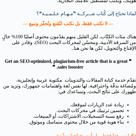
هويتك، ويكتب لمستقبل علامتك التجارية.
لماذا تحتاج إلى كُتاب شــركــة
❞
مـهـام عـلـمـيـة
❝
؟
— لا نكتب فقط، بل نكتب لنُقنع ونُحفّز ونبيع —
هناك مئات الكتّاب، لكن القليل منهم يقدّمون محتوى أصليًا 100% خالٍ
من السرقة الأدبية، ومحسّن لمحركات البحث (SEO)، وقادر على
الإقناع والتحويل، لكن ها نحن هنا..
❝ Get an SEO-optimized, plagiarism-free article that is a great
sales booster. ❞
نقدّم خدمة كتابة المقالات والتدوينات مكتوبة عربية وإنجليزية،
ومُصاغة بدقّة واحترافية، لها نفس لغة واهتمامات جمهورك، وتزيد من
ظهورك على نتائج البحث، وتساعدك في:
زيادة عدد الزيارات لموقعك.
تحسين ترتيبك في محركات البحث.
رفع نسبة التسجيلات، الاشتراكات، أو المبيعات.
بناء هوية قوية من خلال محتوى متماسك وموثوق.
✍️ ليس هذا فقط.. بل أنت تحتاجنا وبشّدة،