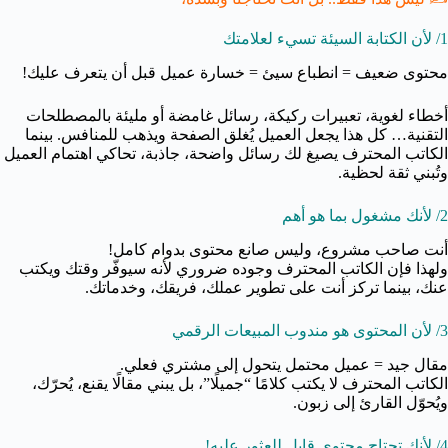
1/ لأن الكتابة السيئة تسيء لعلامتك
محتوى ضعيف = انطباع سيئ = خسارة عميل قبل أن يتعرف عليك!
أخطاء لغوية، تعبيرات ركيكة، رسائل غامضة أو مليئة بالمصطلحات
التقنية… كل هذا يجعل العميل يُغلق الصفحة ويذهب للمنافس. بينما
الكاتب المحترف يصيغ لك رسائل واضحة، جاذبة، تحاكي اهتمام العميل
وتُبني ثقة لحظية.
2/ لأنك مشغول بما هو أهم
أنت صاحب مشروع، وليس صانع محتوى بدوام كامل!
ولهذا فإن الكاتب المحترف وجوده ضروري لأنه سيوفّر وقتك ويكتب
عنك، بينما تركز أنت على تطوير عملك، فريقك، وخدماتك.
3/ لأن المحتوى هو مندوب المبيعات الرقمي
مقال جيد = عميل محتمل يتحول إلى مشتري فعلي.
الكاتب المحترف لا يكتب كلامًا “جميلًا”، بل يبني مقالًا يقنع، يُحرّك،
ويُحوّل القارئ إلى زبون.
4/ لأنك تحتاج محتوى قابل للعثور عليه!