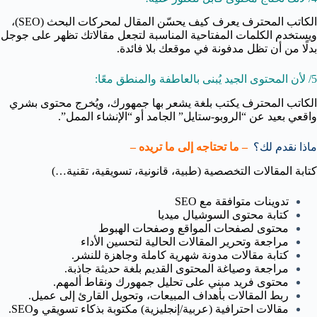
الكاتب المحترف يعرف كيف يحسّن المقال لمحركات البحث (SEO)،
ويستخدم الكلمات المفتاحية المناسبة لتجعل مقالاتك تظهر على جوجل
بدلًا من أن تظل مدفونة في موقعك بلا فائدة.
5/ لأن المحتوى الجيد يُبنى بالعاطفة والمنطق معًا:
الكاتب المحترف يكتب بلغة يشعر بها جمهورك، ويُخرج محتوى بشري
واقعي بعيد عن “الروبو-ستايل” الجامد أو “الإنشاء الممل”.
ماذا نقدم لك؟
– ما تحتاجه إلى ما تريده –
كتابة المقالات التخصصية (طبية، قانونية، تسويقية، تقنية…)
تدوينات متوافقة مع SEO
كتابة محتوى السوشيال ميديا
محتوى لصفحات المواقع وصفحات الهبوط
مراجعة وتحرير المقالات الحالية لتحسين الأداء
كتابة مقالات مدونة شهرية كاملة وجاهزة للنشر.
مراجعة وصياغة المحتوى القديم بلغة حديثة جاذبة.
محتوى فريد مبني على تحليل جمهورك ونقاط ألمهم.
ربط المقالات بأهداف المبيعات، وتحويل القارئ إلى عميل.
مقالات احترافية (عربية/إنجليزية) مكتوبة بذكاء تسويقي وSEO.