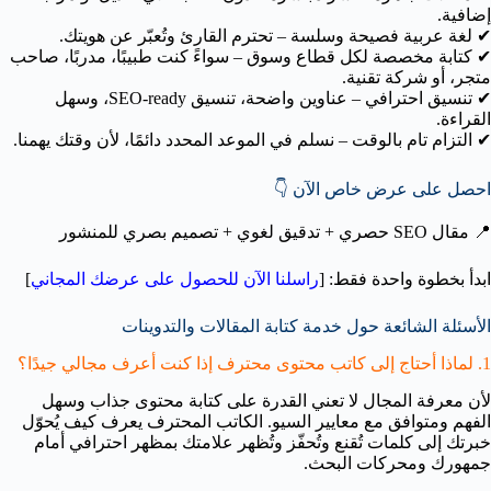
إضافية.
✔ لغة عربية فصيحة وسلسة – تحترم القارئ وتُعبّر عن هويتك.
✔ كتابة مخصصة لكل قطاع وسوق – سواءً كنت طبيبًا، مدربًا، صاحب
متجر، أو شركة تقنية.
✔ تنسيق احترافي – عناوين واضحة، تنسيق SEO-ready، وسهل
القراءة.
✔ التزام تام بالوقت – نسلم في الموعد المحدد دائمًا، لأن وقتك يهمنا.
احصل على عرض خاص الآن 👇
📍 مقال SEO حصري + تدقيق لغوي + تصميم بصري للمنشور
ابدأ بخطوة واحدة فقط: [
راسلنا الآن للحصول على عرضك المجاني
]
الأسئلة الشائعة حول خدمة كتابة المقالات والتدوينات
1. لماذا أحتاج إلى كاتب محتوى محترف إذا كنت أعرف مجالي جيدًا؟
لأن معرفة المجال لا تعني القدرة على كتابة محتوى جذاب وسهل
الفهم ومتوافق مع معايير السيو. الكاتب المحترف يعرف كيف يُحوّل
خبرتك إلى كلمات تُقنع وتُحفّز وتُظهر علامتك بمظهر احترافي أمام
جمهورك ومحركات البحث.