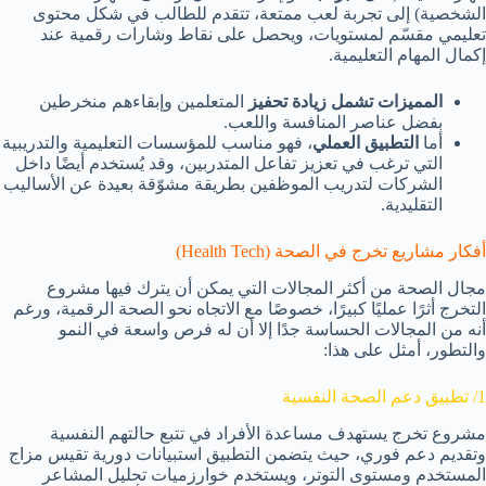
الشخصية) إلى تجربة لعب ممتعة، تتقدم للطالب في شكل محتوى
تعليمي مقسّم لمستويات، ويحصل على نقاط وشارات رقمية عند
إكمال المهام التعليمية.
المميزات تشمل زيادة تحفيز
المتعلمين وإبقاءهم منخرطين
بفضل عناصر المنافسة واللعب.
أما
التطبيق العملي
، فهو مناسب للمؤسسات التعليمية والتدريبية
التي ترغب في تعزيز تفاعل المتدربين، وقد يُستخدم أيضًا داخل
الشركات لتدريب الموظفين بطريقة مشوّقة بعيدة عن الأساليب
التقليدية.
أفكار مشاريع تخرج في الصحة (Health Tech)
مجال
الصحة
من أكثر المجالات التي يمكن أن يترك فيها مشروع
التخرج أثرًا عمليًا كبيرًا، خصوصًا مع الاتجاه نحو الصحة الرقمية، ورغم
أنه من المجالات الحساسة جدًا إلا أن له فرص واسعة في النمو
والتطور، أمثل على هذا:
1/ تطبيق دعم الصحة النفسية
مشروع تخرج يستهدف مساعدة الأفراد في تتبع حالتهم النفسية
وتقديم دعم فوري، حيث يتضمن التطبيق استبيانات دورية تقيس مزاج
المستخدم ومستوى التوتر، ويستخدم خوارزميات تحليل المشاعر