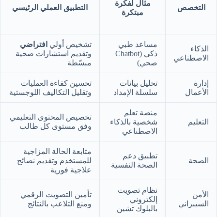
مثال لفكرة
التخصص
التطبيق العملي الرئيسي
مبتكرة
مساعد طبي
تشخيص أولي
افتراضي
الذكاء
ذكي (Chatbot
وتقديم استشارات صحية
الاصطناعي
صحي)
مبسّطة
إدارة
تحليل بيانات
تحسين كفاءة العمليات
الأعمال
سلسلة الإمداد
وتقليل التكاليف اللوجستية
منصة تعلم
تخصيص المحتوى التعليمي
التعليم
شخصية بالذكاء
وفق مستوى كل طالب
الاصطناعي
متابعة الحالة المزاجية
تطبيق دعم
الصحة
للمستخدم وتقديم نصائح
الصحة النفسية
علاجية فورية
نظام تصويت
الأمن
تأمين التصويت الرقمي
إلكتروني
السيبراني
ومنع التلاعب بالنتائج
بالبلوك تشين