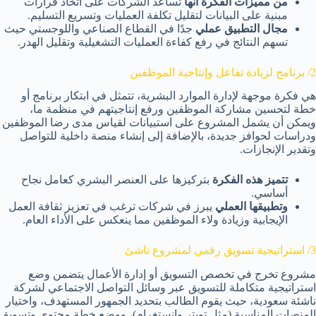
من مميزات الفكرة أنها
تساعد الشركات على اتخاذ قرارات
مبنية على البيانات لتقليل تكلفة العمليات وتسريع التسليم.
مجال التطبيق عملي
جدًا في القطاع الصناعي واللوجستي حيث
تسهم النتائج في رفع كفاءة العمليات التشغيلية وتقليل الهدر.
2/ برنامج لزيادة تفاعل وإنتاجية الموظفين
هي فكرة موجهة لإدارة الموارد البشرية، تتمثل في ابتكار برنامج أو
خطة لتحسين مشاركة الموظفين ورفع إنتاجيتهم في منظمة ما،
ويمكن أن يشمل المشروع على استبيانات لقياس مدى رضا الموظفين
ودراسات لحوافز جديدة، بالإضافة إلى إنشاء منصة داخلية للتواصل
وتقدير الإنجازات.
تتميز هذه الفكرة
بتركيزها على العنصر البشري كعامل نجاح
أساسي.
وتطبيقها العملي
يبرز في شركات ترغب في تعزيز ثقافة العمل
الإيجابية وزيادة ولاء الموظفين مما ينعكس على الأداء العام.
3/ استراتيجية تسويق رقمي لمشروع ناشئ
مشروع تخرج في تخصص التسويق أو إدارة الأعمال يتضمن وضع
استراتيجية متكاملة للتسويق عبر وسائل التواصل الاجتماعي لشركة
ناشئة سعودية، حيث يقوم الطالب بتحديد الجمهور المستهدف، واختيار
المنصات المناسبة (مثل تويتر وإنستغرام)، ووضع خطة محتوى وتسويق