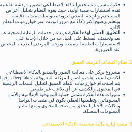
فكرة مشروع تستخدم الذكاء الاصطناعي لتطوير دردشة تفاعلية
تقدم استشارات طبية أولية، حيث يقوم النظام بتحليل أعراض
المستخدم وتاريخه الصحي لتزويده بتوصيات مبدئية دقيقة،
ويتعلم ويصبح أكثر ذكاءً مع مرور الوقت عبر خوارزميات التعلم
الآلي.
التطبيق العملي لهذه الفكرة
هو دعم خدمات الرعاية الصحية عن
بعد وتخفيف الضغط على العيادات من خلال الإجابة على
الاستفسارات الطبية البسيطة وتوجيه المرضى للطبيب المختص
عند الضرورة.
2/ نظام اكتشاف التزييف العميق
مشروع يركز على معالجة الصور والفيديو بالذكاء الاصطناعي
لكشف الفيديوهات والصور المزيّفة المعروفة بـDeepfakes، وفيها
يتم استخدام خوارزميات التعلم العميق لتحليل السمات الرقمية
في المحتوى والكشف عن أي تلاعب غير طبيعي.
مميزات هذه الفكرة تشمل حماية الموثوقية الإعلامية والأمن
المعلوماتي، و
تطبيقها العملي يكون في
منصات التواصل
ووكالات الأخبار للتحقق من صحة المحتوى ومنع انتشار
المعلومات المضللة.
3/ منصة إدارة مالية شخصية بالذكاء الاصطناعي