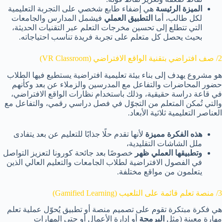
الميزة الرئيسة
هي إضفاء طابع شخصي على التجربة التعليمية
لكل طالب، أما
التطبيق العملي
فيشمل المدارس والجامعات
التي تتطلع إلى تحسين مخرجات التعلم عبر التقنيات الحديثة،
بحيث يحصل كل متعلم على تجربة فريدة تناسب احتياجاته.
2/ صف افتراضي بتقنية الواقع الافتراضي (VR Classroom)
هو مشروع يهدف إلى بناء بيئة تعليمية افتراضية يستطيع فيها الطلاب
حضور المحاضرات والتفاعل مع المدرسين والزملاء عن بعد وكأنهم
في قاعة دراسة حقيقية، وذلك باستخدام نظارات الواقع الافتراضي،
والتي تُمكن المتعلم من التجوّل في فصل دراسي رقمي، والتفاعل مع
العناصر التعليمية ثلاثية الأبعاد.
هذه الفكرة مميزة
لأنها تقدم حلًا جذابًا للتعليم عن بعد يتفادى
ملل الشاشات التقليدية،
وتطبيقها العملي ظهر
خصوصًا بعد جائحة كورونا لتعزيز التواصل
في الفصول الافتراضية لطلاب الجامعات والتعليم العالي الذين
يتعلمون من مواقع مختلفة.
3/ منصة تعلم قائمة على التلعيب (Gamified Learning)
هي فكرة مبتكرة تقوم على تصميم منصة أو تطبيق يُحوّل عملية تعلم
مهارة معينة (مثل
البرمجة
أو إدارة الأعمال أو حتى المهارات