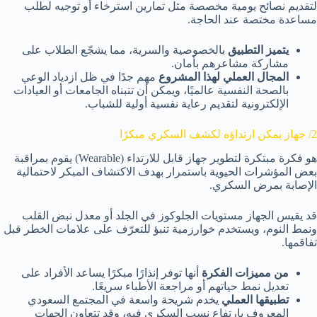
لتقديم نصائح يومية مخصصة مثل تمارين استرخاء أو توجيه لطلب
مساعدة مختصة عند الحاجة.
يتميز التطبيق
بالخصوصية والسرية، مما يشجّع الطلاب على
مشاركة مشاعرهم بأمان.
المجال العملي لهذا المشروع
مهم جدًا في ظل ازدياد الوعي
بالصحة النفسية عالميًا، ويمكن أن تتبناه الجامعات أو العيادات
الإلكترونية لتقديم رعاية نفسية أولية للشباب.
2/ جهاز يمكن ارتداؤه لكشف السكري مبكرًا
هو فكرة مبتكرة لتطوير جهاز قابل للارتداء (Wearable) يقوم بمراقبة
بعض المؤشرات الحيوية باستمرار بهدف الاكتشاف المبكر لاحتمالية
الإصابة بمرض السكري.
قد يقيس الجهاز مستويات الجلوكوز في الجلد أو معدل نبض القلب
ونمط النوم، ويستخدم خوارزمية تنبؤ للتعرّف على علامات الخطر قبل
تفاقمها.
من مميزات الفكرة
أنها توفر إنذارًا مبكرًا يساعد الأفراد على
تعديل نمط حياتهم أو مراجعة الأطباء سريعًا.
تطبيقها العملي
يخدم شريحة واسعة في المجتمع السعودي
المعروف بارتفاع نسب السكري فيه، وقد تتعاون الجهات