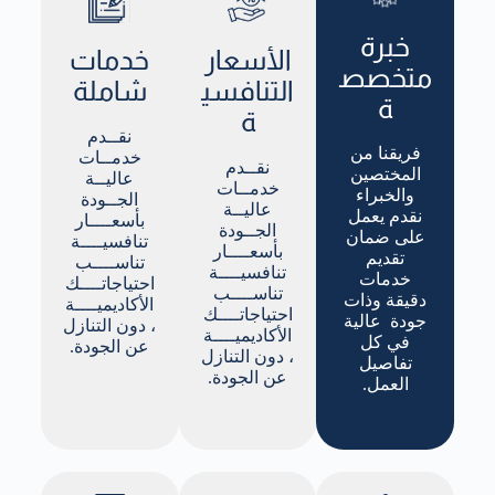
خبرة
الأسعار
خدمات
متخصص
التنافسي
شاملة
ة
ة
نقــدم
فريقنا من
خدمــات
نقــدم
المختصين
عاليــة
خدمــات
والخبراء
الجــودة
عاليــة
نقدم يعمل
بأسعــــار
الجــودة
على ضمان
تنافسيــــة
بأسعــــار
تقديم
تناســــب
تنافسيــــة
خدمات
احتياجاتــــك
تناســــب
دقيقة وذات
الأكاديميــــة
احتياجاتــــك
جودة عالية
، دون التنازل
الأكاديميــــة
في كل
عن الجودة.
، دون التنازل
تفاصيل
عن الجودة.
العمل.